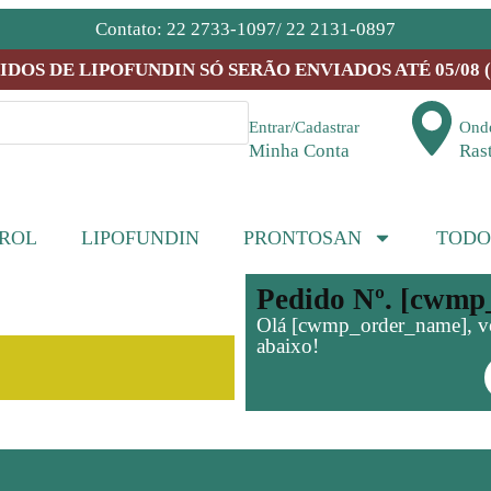
Contato: 22 2733-1097/ 22 2131-0897
OS DE LIPOFUNDIN SÓ SERÃO ENVIADOS ATÉ 05/08 (1
Entrar/Cadastrar
Onde
Minha Conta
Ras
TROL
LIPOFUNDIN
PRONTOSAN
TODO
Pedido Nº. [cwm
Olá [cwmp_order_name], voc
abaixo!