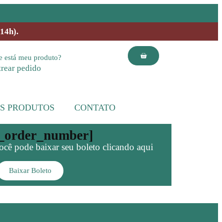
4h).
 está meu produto?
trear pedido
S PRODUTOS
CONTATO
p_order_number]
ê pode baixar seu boleto clicando aqui
Baixar Boleto