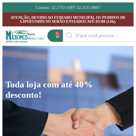
Contato: 22 2733-1097/ 22 2131-0897
ATENÇÃO, DEVIDO AO FERIADO MUNICIPAL OS PEDIDOS DE
LIPOFUNDIN SÓ SERÃO ENVIADOS ATÉ 05/08 (14h).
0
Entrar
Minha Conta
ASKINA CALGITROL
TODOS PRODUTOS
Toda loja com até 40%
desconto!