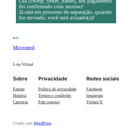
Olá [cwmp_order_name], seu pagamento
foi confirmado com sucesso!
Já está em processo de separação, quando
for enviado, você será avisado(a)!
Micromed
Loja Virtual
Sobre
Privacidade
Redes sociais
Equipe
Política de privacidade
Facebook
História
Termos e condições
Instagram
Carreiras
Fale conosco
Twitter/X
Criado com
WordPress