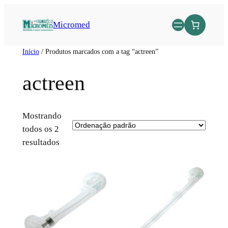
Micromed
Início
/ Produtos marcados com a tag “actreen”
actreen
Mostrando
todos os 2
resultados