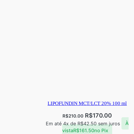
LIPOFUNDIN MCT/LCT 20% 100 ml
R$
170.00
R$
210.00
Em até 4x de
R$
42.50
sem juros
À
vista
R$
161.50
no Pix