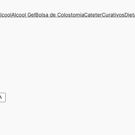
lcool
Alcool Gel
Bolsa de Colostomia
Cateter
Curativos
Diet
A