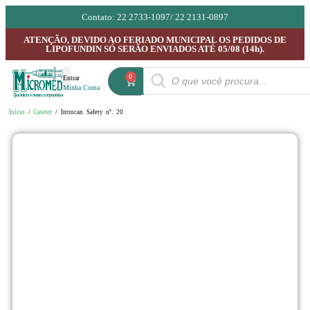
Contato: 22 2733-1097/ 22 2131-0897
ATENÇÃO, DEVIDO AO FERIADO MUNICIPAL OS PEDIDOS DE
LIPOFUNDIN SÓ SERÃO ENVIADOS ATÉ 05/08 (14h).
0
Entrar
Minha Conta
ASKINA CALGITROL
TODOS PRODUTOS
Início
/
Cateter
/ Introcan Safety nº. 20