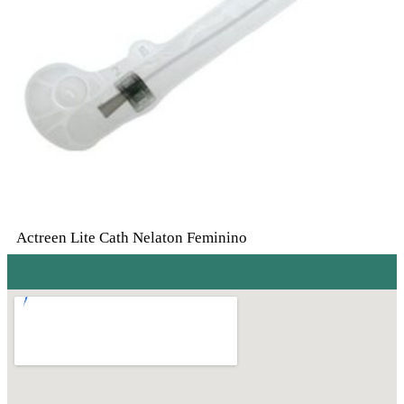
Actreen Lite Cath Nelaton Feminino
R$
30.00
Em até 3x de
R$
10.00
sem juros
À vista
R$
28.50
no Pix